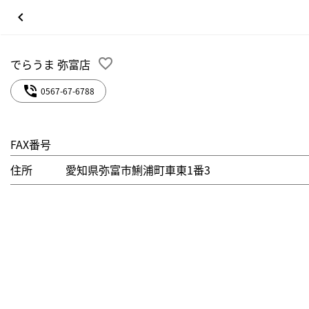
keyboard_arrow_left
favorite_border
でらうま 弥富店
phone_in_talk
0567-67-6788
FAX番号
住所
愛知県弥富市鯏浦町車東1番3